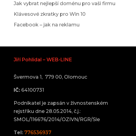
Jak vybrat nejlepší doménu pro vaši firmu
Klávesové zkratky pro Win 10
Facebook – jak na reklamu
Jiří Pohlídal – WEB-LINE
Švermova 1, 779 00, Olomouc
IČ:
64100731
Podnikatel je zapsán v živnostenském
rejstříku dne 28.05.2014, č.j.:
SMOL/116676/2014/OZIVN/RGR/Sle
Tel:
776536937